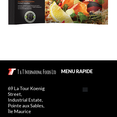
MENU RAPIDE
69 La Tour Koenig
Street,
Politique de confidentialité
Industrial Estate,
Pointe aux Sables,
Île Maurice